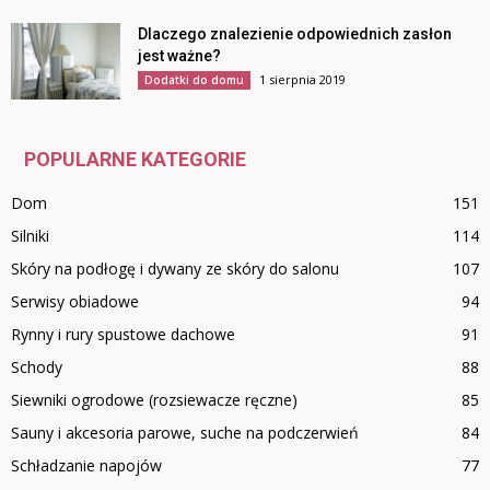
Dlaczego znalezienie odpowiednich zasłon
jest ważne?
1 sierpnia 2019
Dodatki do domu
POPULARNE KATEGORIE
Dom
151
Silniki
114
Skóry na podłogę i dywany ze skóry do salonu
107
Serwisy obiadowe
94
Rynny i rury spustowe dachowe
91
Schody
88
Siewniki ogrodowe (rozsiewacze ręczne)
85
Sauny i akcesoria parowe, suche na podczerwień
84
Schładzanie napojów
77