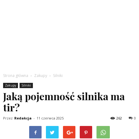
Strona główna
Zakupy
Silniki
Zakupy
Silniki
Jaką pojemność silnika ma
tir?
Przez
Redakcja
-
11 czerwca 2025
262
0