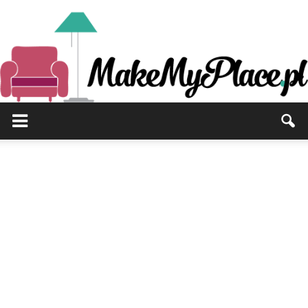
MakeMyPlace.pl