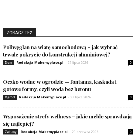
ZOBACZ TEŻ
Poliwęglan na wiatę samochodową – jak wybrać
trwałe pokrycie do konstrukcji aluminiowej?
Redakcja Makemyplace.pl
-
27 lipca 2026
Dom
0
Oczko wodne w ogrodzie — fontanna, kaskada i
gotowe formy, czyli woda bez betonu
Redakcja Makemyplace.pl
-
27 lipca 2026
Ogród
0
Wyposażenie strefy wellness – jakie meble sprawdzają
się najlepiej?
Redakcja Makemyplace.pl
-
29 czerwca 2026
Zakupy
0