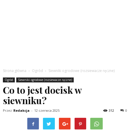
Strona główna
Ogród
Siewniki ogrodowe (rozsiewacze ręczne)
Ogród
Siewniki ogrodowe (rozsiewacze ręczne)
Co to jest docisk w
siewniku?
Przez
Redakcja
-
12 czerwca 2025
312
0