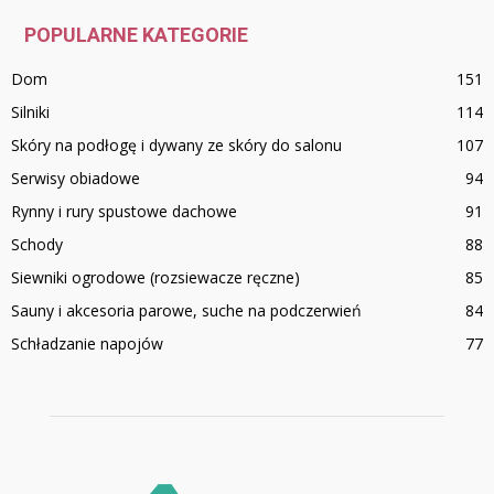
POPULARNE KATEGORIE
Dom
151
Silniki
114
Skóry na podłogę i dywany ze skóry do salonu
107
Serwisy obiadowe
94
Rynny i rury spustowe dachowe
91
Schody
88
Siewniki ogrodowe (rozsiewacze ręczne)
85
Sauny i akcesoria parowe, suche na podczerwień
84
Schładzanie napojów
77