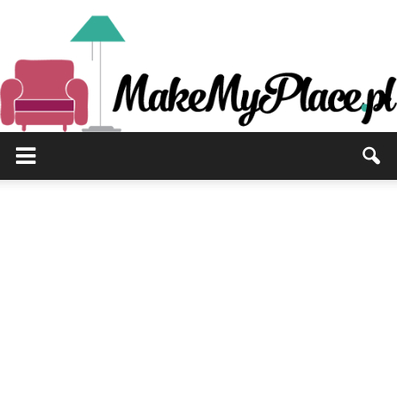
MakeMyPlace.pl