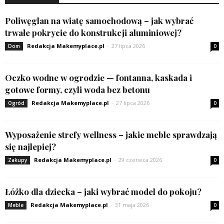
Poliwęglan na wiatę samochodową – jak wybrać
trwałe pokrycie do konstrukcji aluminiowej?
Redakcja Makemyplace.pl
-
27 lipca 2026
Dom
0
Oczko wodne w ogrodzie — fontanna, kaskada i
gotowe formy, czyli woda bez betonu
Redakcja Makemyplace.pl
-
27 lipca 2026
Ogród
0
Wyposażenie strefy wellness – jakie meble sprawdzają
się najlepiej?
Redakcja Makemyplace.pl
-
29 czerwca 2026
Zakupy
0
Łóżko dla dziecka – jaki wybrać model do pokoju?
Redakcja Makemyplace.pl
-
31 maja 2026
Meble
0