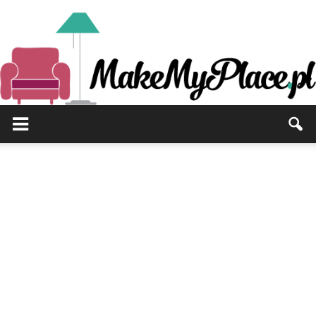
MakeMyPlace.pl