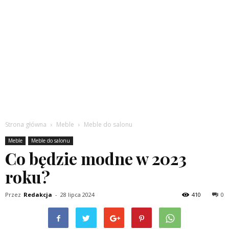
Strona główna
Meble
Meble do salonu
Meble
Meble do salonu
Co będzie modne w 2023
roku?
Przez
Redakcja
-
28 lipca 2024
410
0