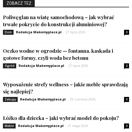
ZOBACZ TEŻ
Poliwęglan na wiatę samochodową – jak wybrać
trwałe pokrycie do konstrukcji aluminiowej?
Redakcja Makemyplace.pl
-
27 lipca 2026
Dom
0
Oczko wodne w ogrodzie — fontanna, kaskada i
gotowe formy, czyli woda bez betonu
Redakcja Makemyplace.pl
-
27 lipca 2026
Ogród
0
Wyposażenie strefy wellness – jakie meble sprawdzają
się najlepiej?
Redakcja Makemyplace.pl
-
29 czerwca 2026
Zakupy
0
Łóżko dla dziecka – jaki wybrać model do pokoju?
Redakcja Makemyplace.pl
-
31 maja 2026
Meble
0