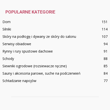
POPULARNE KATEGORIE
Dom
151
Silniki
114
Skóry na podłogę i dywany ze skóry do salonu
107
Serwisy obiadowe
94
Rynny i rury spustowe dachowe
91
Schody
88
Siewniki ogrodowe (rozsiewacze ręczne)
85
Sauny i akcesoria parowe, suche na podczerwień
84
Schładzanie napojów
77