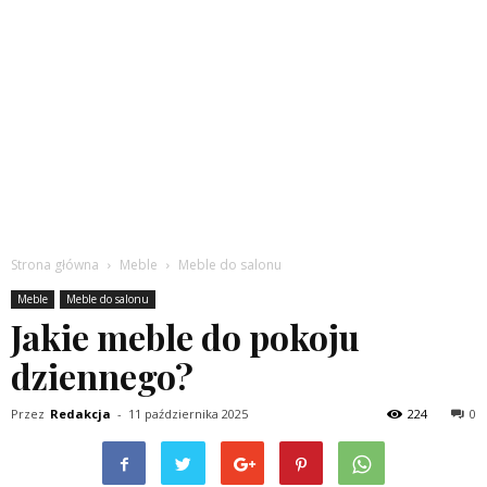
Strona główna
Meble
Meble do salonu
Meble
Meble do salonu
Jakie meble do pokoju
dziennego?
Przez
Redakcja
-
11 października 2025
224
0