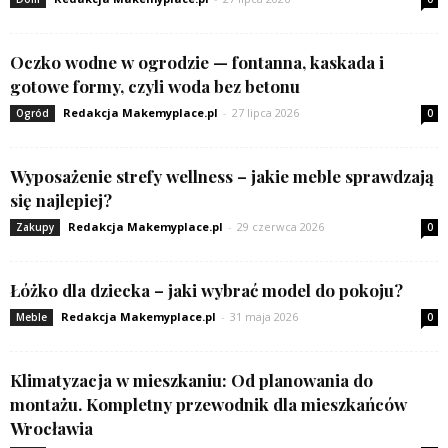
Oczko wodne w ogrodzie — fontanna, kaskada i
gotowe formy, czyli woda bez betonu
Redakcja Makemyplace.pl
-
27 lipca 2026
Ogród
0
Wyposażenie strefy wellness – jakie meble sprawdzają
się najlepiej?
Redakcja Makemyplace.pl
-
29 czerwca 2026
Zakupy
0
Łóżko dla dziecka – jaki wybrać model do pokoju?
Redakcja Makemyplace.pl
-
31 maja 2026
Meble
0
Klimatyzacja w mieszkaniu: Od planowania do
montażu. Kompletny przewodnik dla mieszkańców
Wrocławia