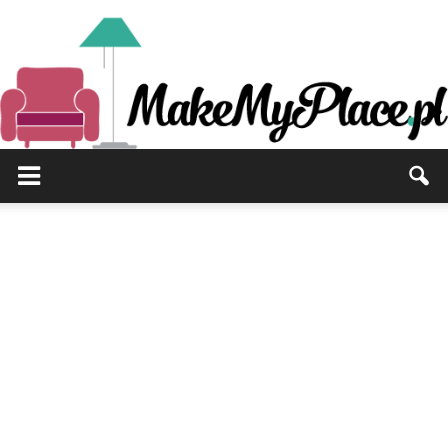
MakeMyPlace.pl