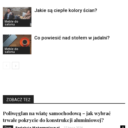
Jakie są ciepłe kolory ścian?
Meble do
salonu
Co powiesić nad stołem w jadalni?
Meble do
salonu
ZOBACZ TEŻ
Poliwęglan na wiatę samochodową – jak wybrać
trwałe pokrycie do konstrukcji aluminiowej?
Redakcja Makemyplace.pl
-
27 lipca 2026
Dom
0