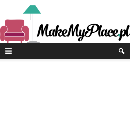
MakeMyPlace.pl