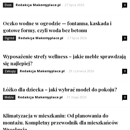
Redakcja Makemyplace.pl
-
27 lipca 2026
Dom
0
Oczko wodne w ogrodzie — fontanna, kaskada i
gotowe formy, czyli woda bez betonu
Redakcja Makemyplace.pl
-
27 lipca 2026
Ogród
0
Wyposażenie strefy wellness – jakie meble sprawdzają
się najlepiej?
Redakcja Makemyplace.pl
-
29 czerwca 2026
Zakupy
0
Łóżko dla dziecka – jaki wybrać model do pokoju?
Redakcja Makemyplace.pl
-
31 maja 2026
Meble
0
Klimatyzacja w mieszkaniu: Od planowania do
montażu. Kompletny przewodnik dla mieszkańców
Wrocławia