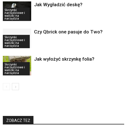
Jak Wygładzić deskę?
Skrzynki
narzędziowe i
walizki na
narzędzia
Czy Qbrick one pasuje do Two?
Skrzynki
narzędziowe i
walizki na
narzędzia
Jak wyłożyć skrzynkę folia?
Skrzynki
narzędziowe i
walizki na
narzędzia
ZOBACZ TEŻ