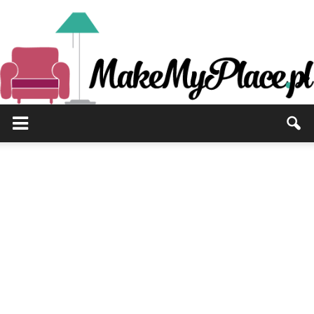
MakeMyPlace.pl