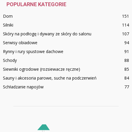
POPULARNE KATEGORIE
Dom
151
Silniki
114
Skóry na podłogę i dywany ze skóry do salonu
107
Serwisy obiadowe
94
Rynny i rury spustowe dachowe
91
Schody
88
Siewniki ogrodowe (rozsiewacze ręczne)
85
Sauny i akcesoria parowe, suche na podczerwień
84
Schładzanie napojów
77