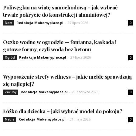
Poliwęglan na wiatę samochodową – jak wybrać
trwałe pokrycie do konstrukcji aluminiowej?
Redakcja Makemyplace.pl
-
27 lipca 2026
Dom
0
Oczko wodne w ogrodzie — fontanna, kaskada i
gotowe formy, czyli woda bez betonu
Redakcja Makemyplace.pl
-
27 lipca 2026
Ogród
0
Wyposażenie strefy wellness – jakie meble sprawdzają
się najlepiej?
Redakcja Makemyplace.pl
-
29 czerwca 2026
Zakupy
0
Łóżko dla dziecka – jaki wybrać model do pokoju?
Redakcja Makemyplace.pl
-
31 maja 2026
Meble
0