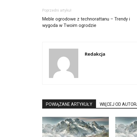
Poprzedni artykuł
Meble ogrodowe z technorattanu – Trendy i
wygoda w Twoim ogrodzie
Redakcja
POWIĄZANE ARTYKUŁY
WIĘCEJ OD AUTOR