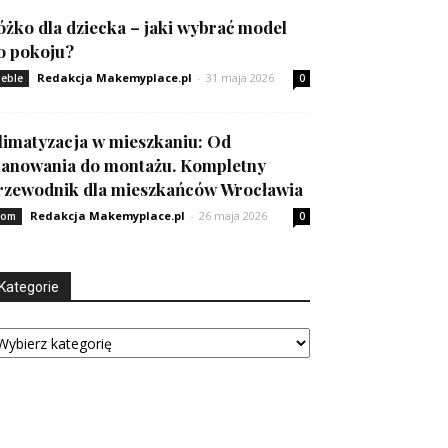
óżko dla dziecka – jaki wybrać model
o pokoju?
Redakcja Makemyplace.pl
-
31 maja 2026
eble
0
limatyzacja w mieszkaniu: Od
lanowania do montażu. Kompletny
rzewodnik dla mieszkańców Wrocławia
Redakcja Makemyplace.pl
-
26 maja 2026
om
0
Kategorie
tegorie