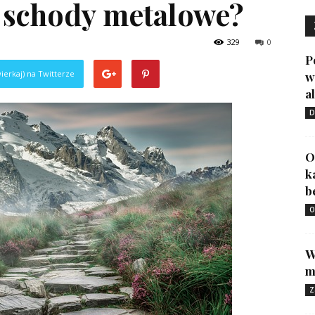
 schody metalowe?
329
0
P
ierkaj) na Twitterze
w
a
D
O
k
b
O
W
m
Z