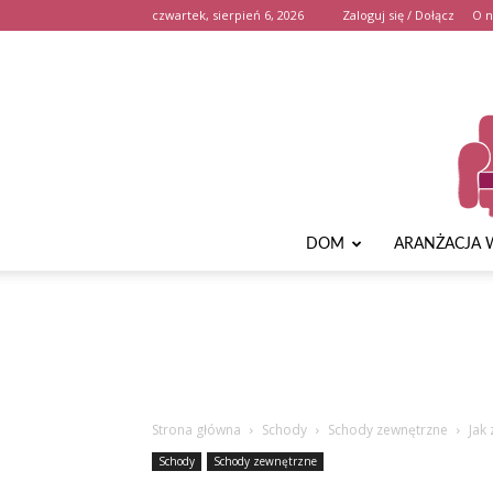
czwartek, sierpień 6, 2026
Zaloguj się / Dołącz
O n
DOM
ARANŻACJA 
Strona główna
Schody
Schody zewnętrzne
Jak
Schody
Schody zewnętrzne