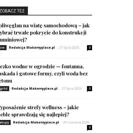
ZOBACZ TEŻ
oliwęglan na wiatę samochodową – jak
ybrać trwałe pokrycie do konstrukcji
luminiowej?
Redakcja Makemyplace.pl
-
27 lipca 2026
om
0
czko wodne w ogrodzie — fontanna,
askada i gotowe formy, czyli woda bez
etonu
Redakcja Makemyplace.pl
-
27 lipca 2026
gród
0
yposażenie strefy wellness – jakie
eble sprawdzają się najlepiej?
Redakcja Makemyplace.pl
-
29 czerwca 2026
akupy
0