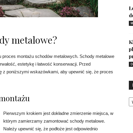
Ł
d
M
dy metalowe?
K
p
p
ku proces montażu schodów metalowych. Schody metalowe
wałość, estetykę i łatwość konserwacji. Przed
D
ię z poniższymi wskazówkami, aby upewnić się, że proces
 montażu
Ka
Pierwszym krokiem jest dokładne zmierzenie miejsca, w
którym zamierzamy zamontować schody metalowe.
Należy upewnić się, że podłoże jest odpowiednio