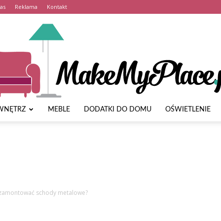
as
Reklama
Kontakt
WNĘTRZ
MEBLE
DODATKI DO DOMU
OŚWIETLENIE
MakeMyPlace.pl
 zamontować schody metalowe?