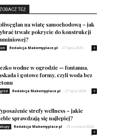
ZOBACZ TEŻ
oliwęglan na wiatę samochodową – jak
ybrać trwałe pokrycie do konstrukcji
luminiowej?
Redakcja Makemyplace.pl
-
27 lipca 2026
om
0
czko wodne w ogrodzie — fontanna,
askada i gotowe formy, czyli woda bez
etonu
Redakcja Makemyplace.pl
-
27 lipca 2026
gród
0
yposażenie strefy wellness – jakie
eble sprawdzają się najlepiej?
Redakcja Makemyplace.pl
-
29 czerwca 2026
akupy
0