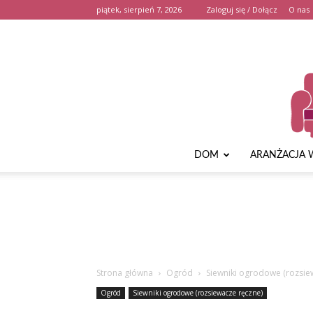
piątek, sierpień 7, 2026
Zaloguj się / Dołącz
O nas
DOM
ARANŻACJA 
Strona główna
Ogród
Siewniki ogrodowe (rozsie
Ogród
Siewniki ogrodowe (rozsiewacze ręczne)