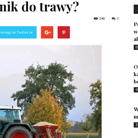
wnik do trawy?
240
0
P
w
ierkaj) na Twitterze
a
D
O
k
b
O
W
m
Z