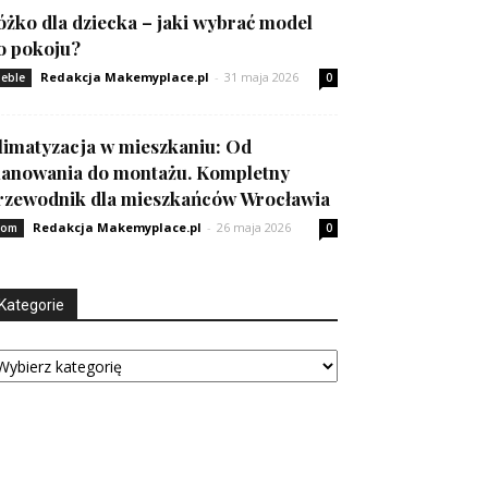
óżko dla dziecka – jaki wybrać model
o pokoju?
Redakcja Makemyplace.pl
-
31 maja 2026
eble
0
limatyzacja w mieszkaniu: Od
lanowania do montażu. Kompletny
rzewodnik dla mieszkańców Wrocławia
Redakcja Makemyplace.pl
-
26 maja 2026
om
0
Kategorie
tegorie