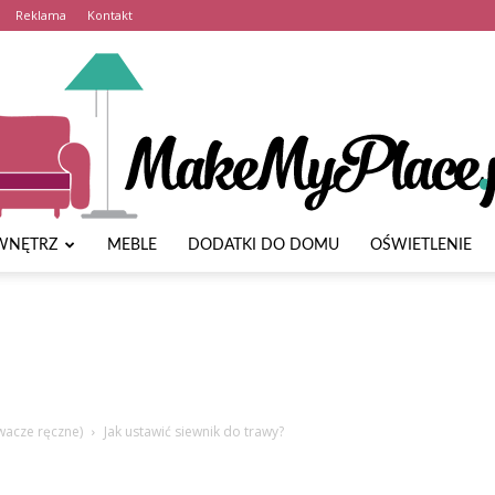
Reklama
Kontakt
WNĘTRZ
MEBLE
DODATKI DO DOMU
OŚWIETLENIE
MakeMyPlace.pl
wacze ręczne)
Jak ustawić siewnik do trawy?