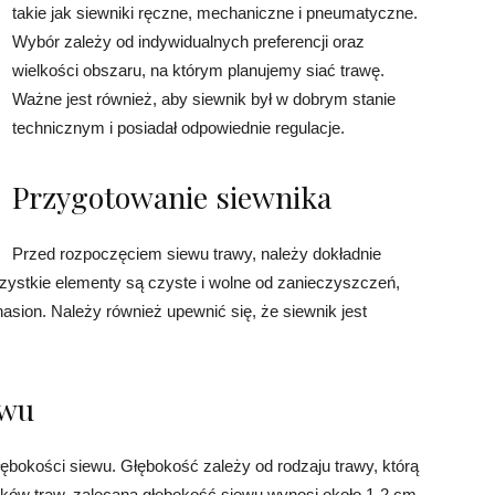
takie jak siewniki ręczne, mechaniczne i pneumatyczne.
Wybór zależy od indywidualnych preferencji oraz
wielkości obszaru, na którym planujemy siać trawę.
Ważne jest również, aby siewnik był w dobrym stanie
technicznym i posiadał odpowiednie regulacje.
Przygotowanie siewnika
Przed rozpoczęciem siewu trawy, należy dokładnie
zystkie elementy są czyste i wolne od zanieczyszczeń,
asion. Należy również upewnić się, że siewnik jest
ewu
łębokości siewu. Głębokość zależy od rodzaju trawy, którą
ków traw, zalecana głębokość siewu wynosi około 1-2 cm.