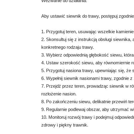
Wezwanie do działania:
Aby ustawić siewnik do trawy, postępuj zgodni
1. Przygotuj teren, usuwając wszelkie kamienie
2. Skonsultuj się z instrukcją obsługi siewnika,
konkretnego rodzaju trawy.
3. Wybierz odpowiednią głębokość siewu, która
4. Ustaw szerokość siewu, aby równomiernie ro
5. Przygotuj nasiona trawy, upewniając się, ż
6. Wypełnij siewnik nasionami trawy, zgodnie z
7. Przejdź przez teren, prowadząc siewnik w
rozłożenie nasion.
8. Po zakończeniu siewu, delikatnie przewiń te
9. Regularnie podlewaj obszar, aby utrzymać wi
10. Monitoruj rozwój trawy i podejmuj odpowiedn
zdrowy i piękny trawnik.