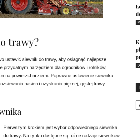
Ł
d
M
do trawy?
K
p
p
o ustawić siewnik do trawy, aby osiągnąć najlepsze
D
kle przydatnym narzędziem dla ogrodników i rolników,
n na powierzchni ziemi. Poprawne ustawienie siewnika
zsiewania nasion i uzyskania pięknej, gęstej trawy.
Ka
ewnika
Pierwszym krokiem jest wybór odpowiedniego siewnika
do trawy. Na rynku dostępne są różne rodzaje siewników,