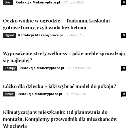
Redakcja Makemyplace.pl
-
27 lipca 2026
Dom
0
Oczko wodne w ogrodzie — fontanna, kaskada i
gotowe formy, czyli woda bez betonu
Redakcja Makemyplace.pl
-
27 lipca 2026
Ogród
0
Wyposażenie strefy wellness – jakie meble sprawdzają
się najlepiej?
Redakcja Makemyplace.pl
-
29 czerwca 2026
Zakupy
0
Łóżko dla dziecka – jaki wybrać model do pokoju?
Redakcja Makemyplace.pl
-
31 maja 2026
Meble
0
Klimatyzacja w mieszkaniu: Od planowania do
montażu. Kompletny przewodnik dla mieszkańców
Wrocławia