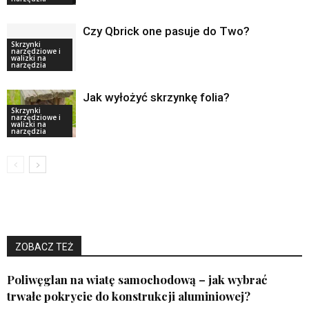
Czy Qbrick one pasuje do Two?
Skrzynki
narzędziowe i
walizki na
narzędzia
Jak wyłożyć skrzynkę folia?
Skrzynki
narzędziowe i
walizki na
narzędzia
ZOBACZ TEŻ
Poliwęglan na wiatę samochodową – jak wybrać
trwałe pokrycie do konstrukcji aluminiowej?