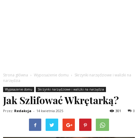
Strona główna
Wyposażenie domu
Skrzynki narzędziowe i walizki na
narzędzia
Wyposażenie domu
Skrzynki narzędziowe i walizki na narzędzia
Jak Szlifować Wkrętarką?
Przez
Redakcja
-
14 kwietnia 2025
301
0