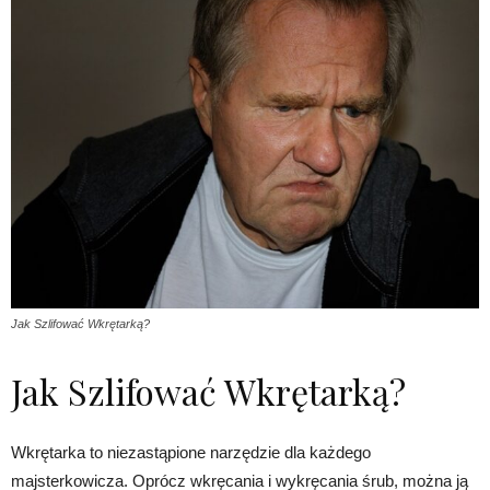
Jak Szlifować Wkrętarką?
Jak Szlifować Wkrętarką?
Wkrętarka to niezastąpione narzędzie dla każdego
majsterkowicza. Oprócz wkręcania i wykręcania śrub, można ją