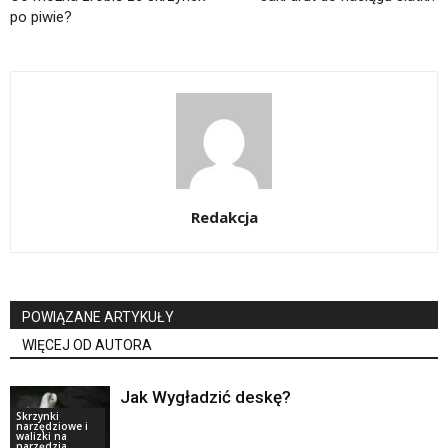
po piwie?
Redakcja
POWIĄZANE ARTYKUŁY
WIĘCEJ OD AUTORA
Jak Wygładzić deskę?
Skrzynki
narzędziowe i
walizki na
narzędzia