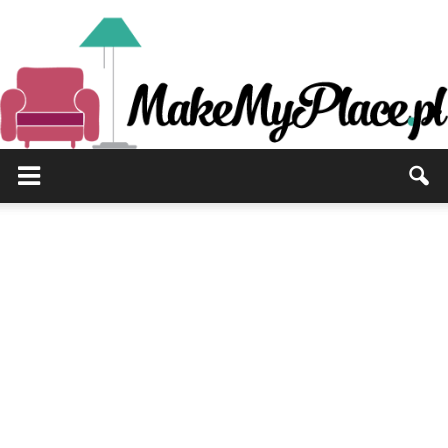
MakeMyPlace.pl