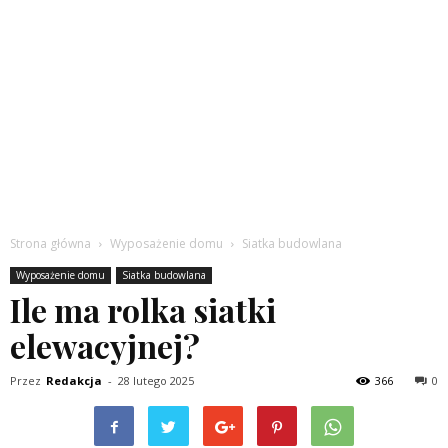
Strona główna
Wyposażenie domu
Siatka budowlana
Wyposażenie domu
Siatka budowlana
Ile ma rolka siatki
elewacyjnej?
Przez
Redakcja
-
28 lutego 2025
366
0