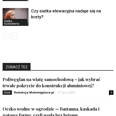
Czy siatka elewacyjna nadaje się na
krety?
Siatka
budowlana
ZOBACZ TEŻ
Poliwęglan na wiatę samochodową – jak wybrać
trwałe pokrycie do konstrukcji aluminiowej?
Redakcja Makemyplace.pl
-
27 lipca 2026
Dom
0
Oczko wodne w ogrodzie — fontanna, kaskada i
gotowe formy, czyli woda bez betonu