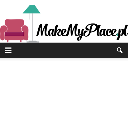
MakeMyPlace.pl