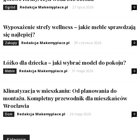
Redakcja Makemyplace.pl
-
27 lipca 2026
Ogród
0
Wyposażenie strefy wellness – jakie meble sprawdzają
się najlepiej?
Redakcja Makemyplace.pl
-
29 czerwca 2026
Zakupy
0
Łóżko dla dziecka – jaki wybrać model do pokoju?
Redakcja Makemyplace.pl
-
31 maja 2026
Meble
0
Klimatyzacja w mieszkaniu: Od planowania do
montażu. Kompletny przewodnik dla mieszkańców
Wrocławia
Redakcja Makemyplace.pl
-
26 maja 2026
Dom
0
Kategorie