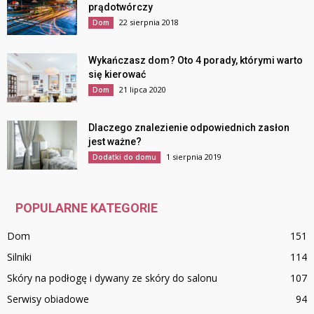
prądotwórczy
22 sierpnia 2018
Dom
Wykańczasz dom? Oto 4 porady, którymi warto
się kierować
21 lipca 2020
Dom
Dlaczego znalezienie odpowiednich zasłon
jest ważne?
1 sierpnia 2019
Dodatki do domu
POPULARNE KATEGORIE
Dom
151
Silniki
114
Skóry na podłogę i dywany ze skóry do salonu
107
Serwisy obiadowe
94