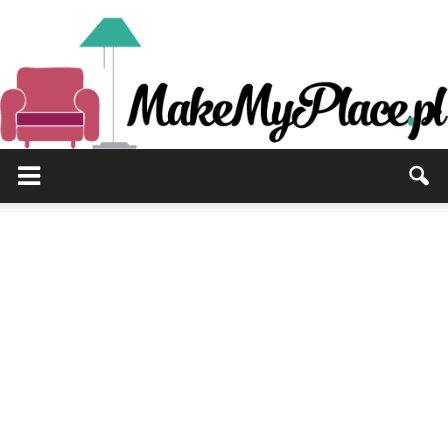
MakeMyPlace.pl