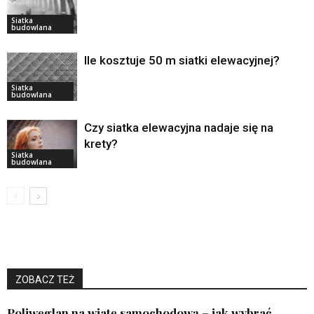
Siatka
budowlana
Ile kosztuje 50 m siatki elewacyjnej?
Siatka
budowlana
Czy siatka elewacyjna nadaje się na
krety?
Siatka
budowlana
ZOBACZ TEŻ
Poliwęglan na wiatę samochodową – jak wybrać