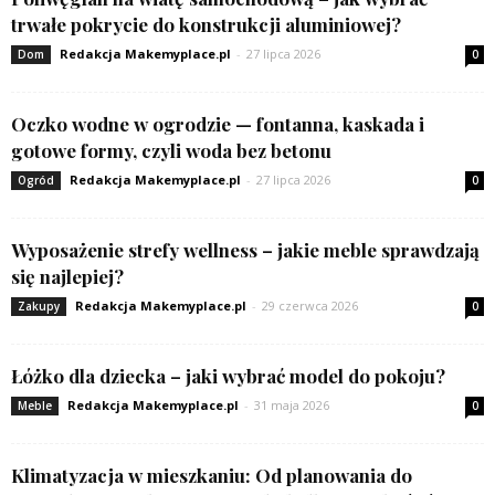
trwałe pokrycie do konstrukcji aluminiowej?
Redakcja Makemyplace.pl
-
27 lipca 2026
Dom
0
Oczko wodne w ogrodzie — fontanna, kaskada i
gotowe formy, czyli woda bez betonu
Redakcja Makemyplace.pl
-
27 lipca 2026
Ogród
0
Wyposażenie strefy wellness – jakie meble sprawdzają
się najlepiej?
Redakcja Makemyplace.pl
-
29 czerwca 2026
Zakupy
0
Łóżko dla dziecka – jaki wybrać model do pokoju?
Redakcja Makemyplace.pl
-
31 maja 2026
Meble
0
Klimatyzacja w mieszkaniu: Od planowania do