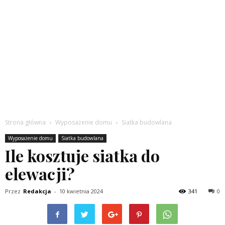
Strona główna
Wyposażenie domu
Siatka budowlana
Wyposażenie domu
Siatka budowlana
Ile kosztuje siatka do
elewacji?
Przez
Redakcja
-
10 kwietnia 2024
341
0