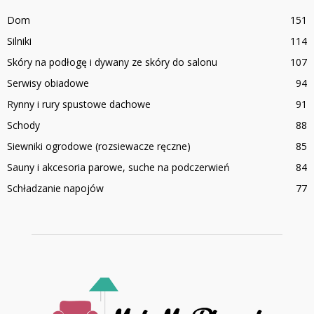
Dom
151
Silniki
114
Skóry na podłogę i dywany ze skóry do salonu
107
Serwisy obiadowe
94
Rynny i rury spustowe dachowe
91
Schody
88
Siewniki ogrodowe (rozsiewacze ręczne)
85
Sauny i akcesoria parowe, suche na podczerwień
84
Schładzanie napojów
77