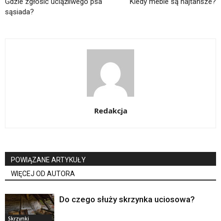
Gdzie zgłosić uciążliwego psa
Kiedy meble są najtańsze?
sąsiada?
Redakcja
POWIĄZANE ARTYKUŁY
WIĘCEJ OD AUTORA
Do czego służy skrzynka uciosowa?
Skrzynki