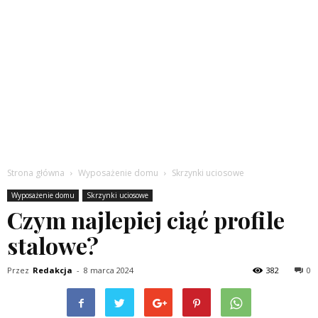
Strona główna
Wyposażenie domu
Skrzynki uciosowe
Wyposażenie domu
Skrzynki uciosowe
Czym najlepiej ciąć profile
stalowe?
Przez
Redakcja
-
8 marca 2024
382
0