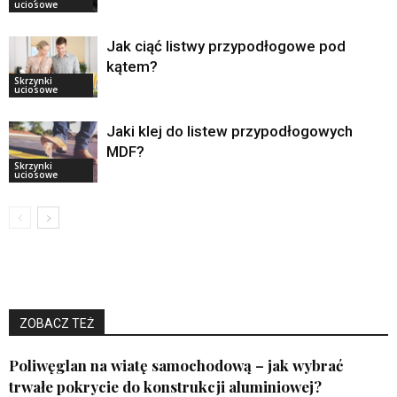
uciosowe
Jak ciąć listwy przypodłogowe pod
kątem?
Skrzynki
uciosowe
Jaki klej do listew przypodłogowych
MDF?
Skrzynki
uciosowe
ZOBACZ TEŻ
Poliwęglan na wiatę samochodową – jak wybrać
trwałe pokrycie do konstrukcji aluminiowej?