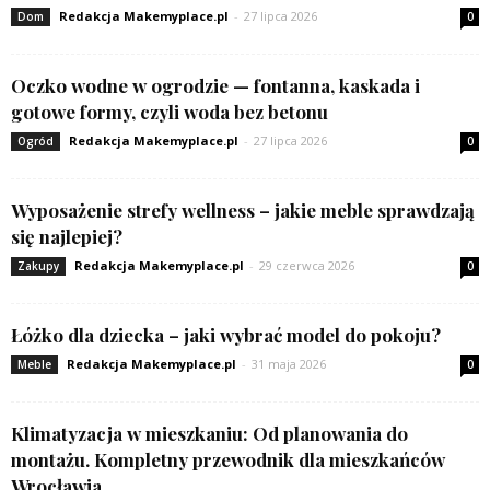
Redakcja Makemyplace.pl
-
27 lipca 2026
Dom
0
Oczko wodne w ogrodzie — fontanna, kaskada i
gotowe formy, czyli woda bez betonu
Redakcja Makemyplace.pl
-
27 lipca 2026
Ogród
0
Wyposażenie strefy wellness – jakie meble sprawdzają
się najlepiej?
Redakcja Makemyplace.pl
-
29 czerwca 2026
Zakupy
0
Łóżko dla dziecka – jaki wybrać model do pokoju?
Redakcja Makemyplace.pl
-
31 maja 2026
Meble
0
Klimatyzacja w mieszkaniu: Od planowania do
montażu. Kompletny przewodnik dla mieszkańców
Wrocławia