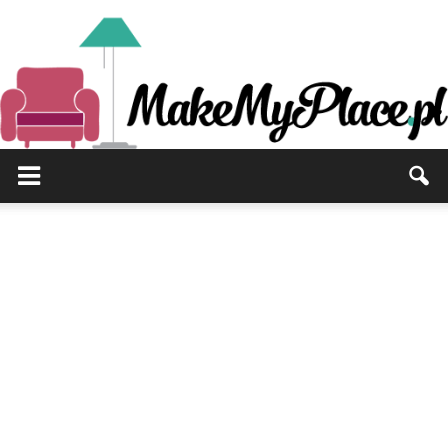
MakeMyPlace.pl