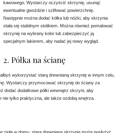
kawowego. Wystarczy oczyścić skrzynię, usunąć
ewentualne gwoździe i szlifować powierzchnię.
Następnie można dodać kółka lub nóżki, aby skrzynia
stała się stabilnym stolikiem. Można również pomalować
skrzynię na wybrany kolor lub zabezpieczyć ją
specjalnym lakierem, aby nadać jej nowy wygląd.
2. Półka na ścianę
hciałbyś wykorzystać starą drewnianą skrzynię w innym celu,
anę. Wystarczy przymocować skrzynię do ściany za
 dodać dodatkowe półki wewnątrz skrzyni, aby
e nie tylko praktyczna, ale także ozdobą wnętrza.
sne zioła w domu, stara drewniana skrzynia może posłużyć