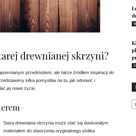
Ł
d
M
K
p
tarej drewnianej skrzyni?
p
D
apomnianym przedmiotem, ale także źródłem inspiracji do
rzedstawimy kilka pomysłów na to, jak odnowić i
ać jej nowe życie.
Ka
kterem
Stara drewniana skrzynia może stać się doskonałym
materiałem do stworzenia oryginalnego stolika