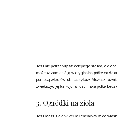
Jeśli nie potrzebujesz kolejnego stolika, ale c
możesz zamienić ją w oryginalną półkę na ści
pomocą wkrętów lub haczyków. Możesz również
zwiększyć jej funkcjonalność. Taka półka będzi
3. Ogródki na zioła
Jeśli masz zielony kciuk i chciałbyś mieć wła