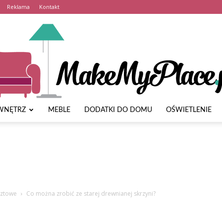
Reklama
Kontakt
WNĘTRZ
MEBLE
DODATKI DO DOMU
OŚWIETLENIE
MakeMyPlace.pl
ocztowe
Co można zrobić ze starej drewnianej skrzyni?