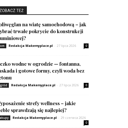
ZOBACZ TEŻ
oliwęglan na wiatę samochodową – jak
ybrać trwałe pokrycie do konstrukcji
luminiowej?
Redakcja Makemyplace.pl
-
27 lipca 2026
om
0
czko wodne w ogrodzie — fontanna,
askada i gotowe formy, czyli woda bez
etonu
Redakcja Makemyplace.pl
-
27 lipca 2026
gród
0
yposażenie strefy wellness – jakie
eble sprawdzają się najlepiej?
Redakcja Makemyplace.pl
-
29 czerwca 2026
akupy
0