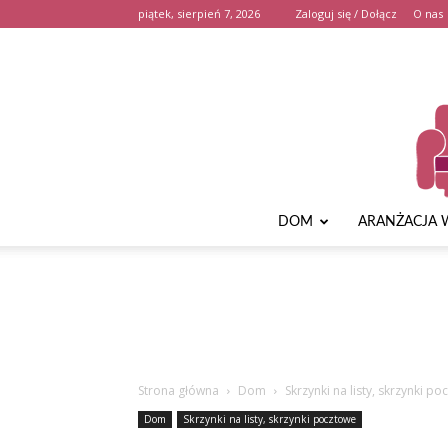
piątek, sierpień 7, 2026
Zaloguj się / Dołącz
O nas
DOM
ARANŻACJA 
Strona główna
Dom
Skrzynki na listy, skrzynki p
Dom
Skrzynki na listy, skrzynki pocztowe