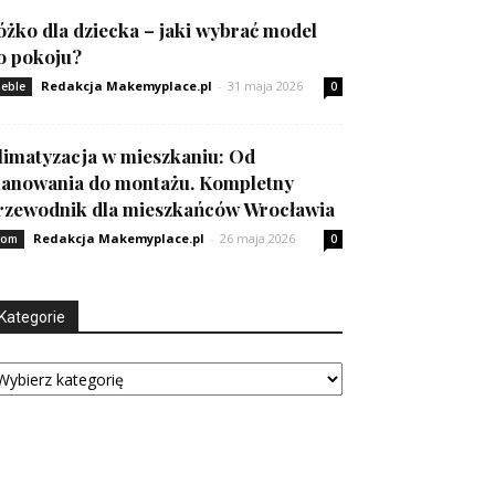
óżko dla dziecka – jaki wybrać model
o pokoju?
Redakcja Makemyplace.pl
-
31 maja 2026
eble
0
limatyzacja w mieszkaniu: Od
lanowania do montażu. Kompletny
rzewodnik dla mieszkańców Wrocławia
Redakcja Makemyplace.pl
-
26 maja 2026
om
0
Kategorie
tegorie