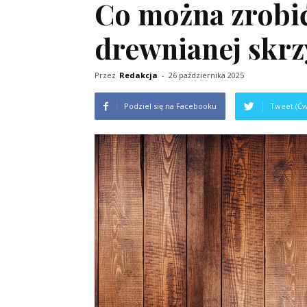
Co można zrobić
drewnianej skrz
Przez
Redakcja
-
26 października 2025
Podziel się na Facebooku
Tweet (Ćw