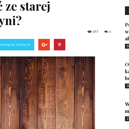
 ze starej
yni?
P
w
311
0
a
ierkaj) na Twitterze
D
O
k
b
O
W
m
Z