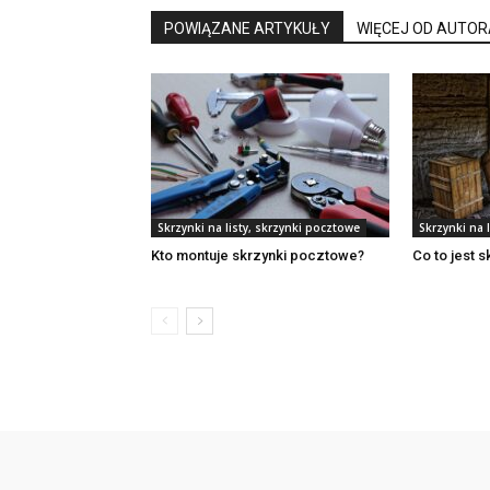
POWIĄZANE ARTYKUŁY
WIĘCEJ OD AUTOR
Skrzynki na listy, skrzynki pocztowe
Skrzynki na 
Kto montuje skrzynki pocztowe?
Co to jest 