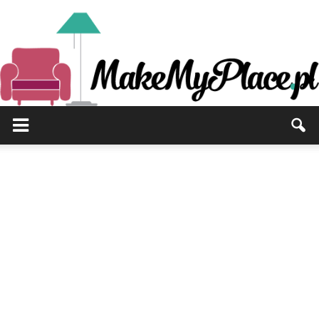
MakeMyPlace.pl