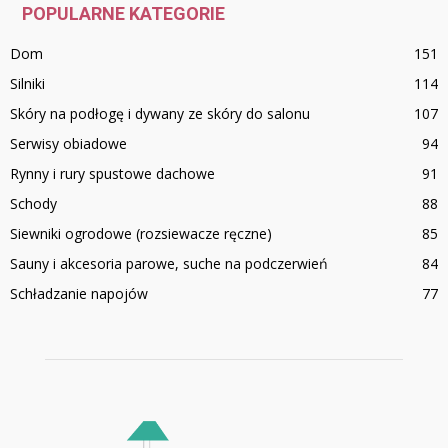
POPULARNE KATEGORIE
Dom
151
Silniki
114
Skóry na podłogę i dywany ze skóry do salonu
107
Serwisy obiadowe
94
Rynny i rury spustowe dachowe
91
Schody
88
Siewniki ogrodowe (rozsiewacze ręczne)
85
Sauny i akcesoria parowe, suche na podczerwień
84
Schładzanie napojów
77