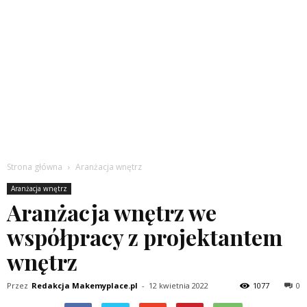
Strona główna
Aranżacja wnętrz
Aranżacja wnętrz
Aranżacja wnętrz we
współpracy z projektantem
wnętrz
Przez
Redakcja Makemyplace.pl
-
12 kwietnia 2022
1077
0