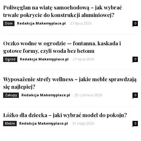
Poliwęglan na wiatę samochodową – jak wybrać
trwałe pokrycie do konstrukcji aluminiowej?
Redakcja Makemyplace.pl
-
27 lipca 2026
Dom
0
Oczko wodne w ogrodzie — fontanna, kaskada i
gotowe formy, czyli woda bez betonu
Redakcja Makemyplace.pl
-
27 lipca 2026
Ogród
0
Wyposażenie strefy wellness – jakie meble sprawdzają
się najlepiej?
Redakcja Makemyplace.pl
-
29 czerwca 2026
Zakupy
0
Łóżko dla dziecka – jaki wybrać model do pokoju?
Redakcja Makemyplace.pl
-
31 maja 2026
Meble
0