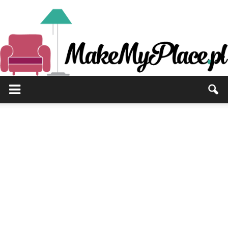
MakeMyPlace.pl