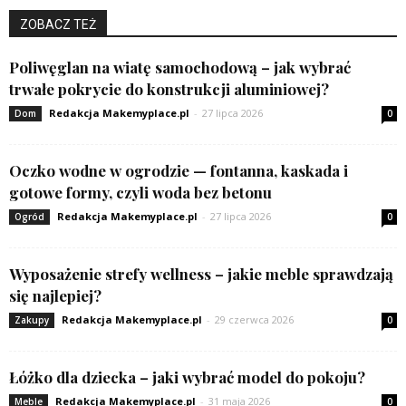
ZOBACZ TEŻ
Poliwęglan na wiatę samochodową – jak wybrać
trwałe pokrycie do konstrukcji aluminiowej?
Redakcja Makemyplace.pl
-
27 lipca 2026
Dom
0
Oczko wodne w ogrodzie — fontanna, kaskada i
gotowe formy, czyli woda bez betonu
Redakcja Makemyplace.pl
-
27 lipca 2026
Ogród
0
Wyposażenie strefy wellness – jakie meble sprawdzają
się najlepiej?
Redakcja Makemyplace.pl
-
29 czerwca 2026
Zakupy
0
Łóżko dla dziecka – jaki wybrać model do pokoju?
Redakcja Makemyplace.pl
-
31 maja 2026
Meble
0