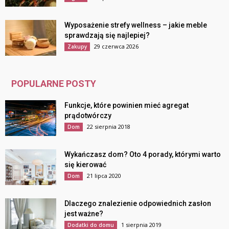
Wyposażenie strefy wellness – jakie meble
sprawdzają się najlepiej?
29 czerwca 2026
Zakupy
POPULARNE POSTY
Funkcje, które powinien mieć agregat
prądotwórczy
22 sierpnia 2018
Dom
Wykańczasz dom? Oto 4 porady, którymi warto
się kierować
21 lipca 2020
Dom
Dlaczego znalezienie odpowiednich zasłon
jest ważne?
1 sierpnia 2019
Dodatki do domu