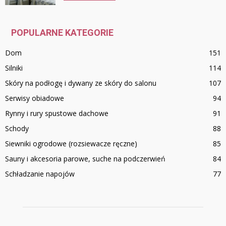
POPULARNE KATEGORIE
Dom
151
Silniki
114
Skóry na podłogę i dywany ze skóry do salonu
107
Serwisy obiadowe
94
Rynny i rury spustowe dachowe
91
Schody
88
Siewniki ogrodowe (rozsiewacze ręczne)
85
Sauny i akcesoria parowe, suche na podczerwień
84
Schładzanie napojów
77