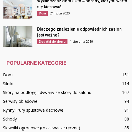
Wykańczasz dom? Oto 4 porady, którymi warto
się kierować
21 lipca 2020
Dom
Dlaczego znalezienie odpowiednich zasłon
jest ważne?
1 sierpnia 2019
Dodatki do domu
POPULARNE KATEGORIE
Dom
151
Silniki
114
Skóry na podłogę i dywany ze skóry do salonu
107
Serwisy obiadowe
94
Rynny i rury spustowe dachowe
91
Schody
88
Siewniki ogrodowe (rozsiewacze ręczne)
85