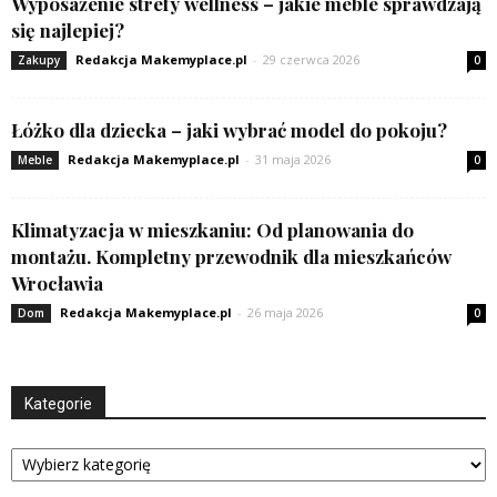
Wyposażenie strefy wellness – jakie meble sprawdzają
się najlepiej?
Redakcja Makemyplace.pl
-
29 czerwca 2026
Zakupy
0
Łóżko dla dziecka – jaki wybrać model do pokoju?
Redakcja Makemyplace.pl
-
31 maja 2026
Meble
0
Klimatyzacja w mieszkaniu: Od planowania do
montażu. Kompletny przewodnik dla mieszkańców
Wrocławia
Redakcja Makemyplace.pl
-
26 maja 2026
Dom
0
Kategorie
Kategorie