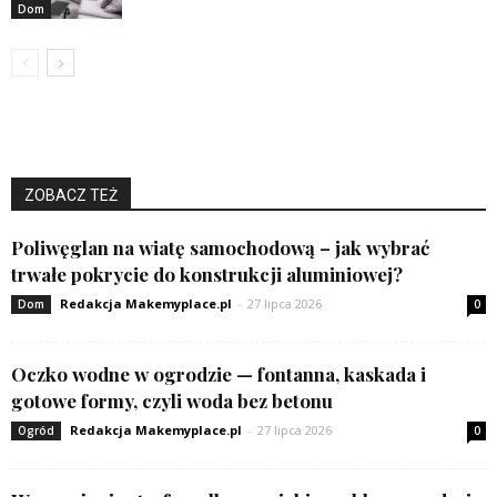
Dom
ZOBACZ TEŻ
Poliwęglan na wiatę samochodową – jak wybrać
trwałe pokrycie do konstrukcji aluminiowej?
Redakcja Makemyplace.pl
-
27 lipca 2026
Dom
0
Oczko wodne w ogrodzie — fontanna, kaskada i
gotowe formy, czyli woda bez betonu
Redakcja Makemyplace.pl
-
27 lipca 2026
Ogród
0