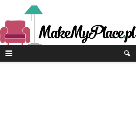
MakeMyPlace.pl