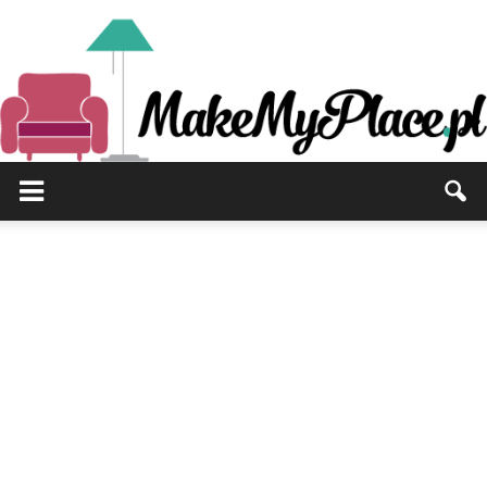
MakeMyPlace.pl