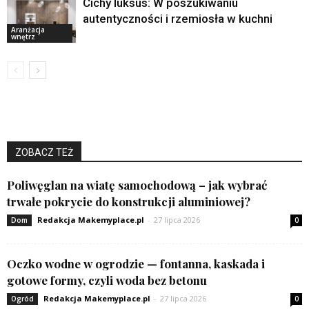
Cichy luksus: W poszukiwaniu
autentyczności i rzemiosła w kuchni
Aranżacja
wnętrz
ZOBACZ TEŻ
Poliwęglan na wiatę samochodową – jak wybrać
trwałe pokrycie do konstrukcji aluminiowej?
Redakcja Makemyplace.pl
-
27 lipca 2026
Dom
0
Oczko wodne w ogrodzie — fontanna, kaskada i
gotowe formy, czyli woda bez betonu
Redakcja Makemyplace.pl
-
27 lipca 2026
Ogród
0