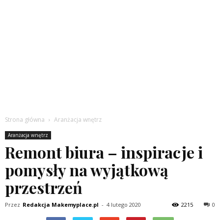
Strona główna
Aranżacja wnętrz
Aranżacja wnętrz
Remont biura – inspiracje i
pomysły na wyjątkową
przestrzeń
Przez
Redakcja Makemyplace.pl
-
4 lutego 2020
2215
0