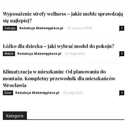
Wyposażenie strefy wellness – jakie meble sprawdzają
się najlepiej?
Redakcja Makemyplace.pl
-
29 czerwca 2026
Zakupy
0
Łóżko dla dziecka – jaki wybrać model do pokoju?
Redakcja Makemyplace.pl
-
31 maja 2026
Meble
0
Klimatyzacja w mieszkaniu: Od planowania do
montażu. Kompletny przewodnik dla mieszkańców
Wrocławia
Redakcja Makemyplace.pl
-
26 maja 2026
Dom
0
Kategorie
Kategorie