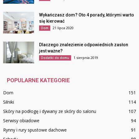
Wykańczasz dom? Oto 4 porady, którymi warto
się kierować
21 lipca 2020
Dom
Dlaczego znalezienie odpowiednich zasłon
jest ważne?
1 sierpnia 2019
Dodatki do domu
POPULARNE KATEGORIE
Dom
151
Silniki
114
Skóry na podłogę i dywany ze skóry do salonu
107
Serwisy obiadowe
94
Rynny i rury spustowe dachowe
91