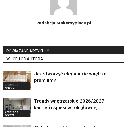
Redakcja Makemyplace.pl
POWIĄZANE ARTYKUŁY
WIĘCEJ OD AUTORA
Jak stworzyć eleganckie wnętrze
premium?
Aranżacja
wnętrz
Trendy wnętrzarskie 2026/2027 –
kamień i spieki w roli głównej
Aranżacja
wnętrz