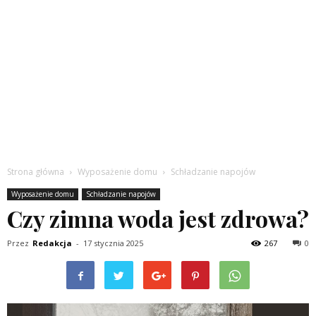
Strona główna
Wyposażenie domu
Schładzanie napojów
Wyposażenie domu
Schładzanie napojów
Czy zimna woda jest zdrowa?
Przez
Redakcja
-
17 stycznia 2025
267
0