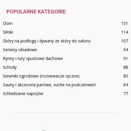
POPULARNE KATEGORIE
Dom
151
Silniki
114
Skóry na podłogę i dywany ze skóry do salonu
107
Serwisy obiadowe
94
Rynny i rury spustowe dachowe
91
Schody
88
Siewniki ogrodowe (rozsiewacze ręczne)
85
Sauny i akcesoria parowe, suche na podczerwień
84
Schładzanie napojów
77