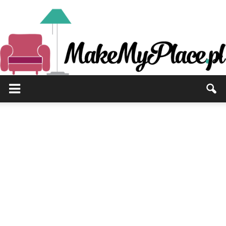
MakeMyPlace.pl