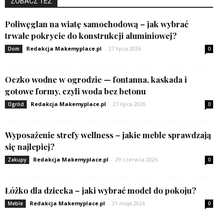
ZOBACZ TEŻ
Poliwęglan na wiatę samochodową – jak wybrać
trwałe pokrycie do konstrukcji aluminiowej?
Redakcja Makemyplace.pl
-
27 lipca 2026
Dom
0
Oczko wodne w ogrodzie — fontanna, kaskada i
gotowe formy, czyli woda bez betonu
Redakcja Makemyplace.pl
-
27 lipca 2026
Ogród
0
Wyposażenie strefy wellness – jakie meble sprawdzają
się najlepiej?
Redakcja Makemyplace.pl
-
29 czerwca 2026
Zakupy
0
Łóżko dla dziecka – jaki wybrać model do pokoju?
Redakcja Makemyplace.pl
-
31 maja 2026
Meble
0